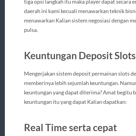
tiga opsi langkah itu maka player dapat secara e
daerah ini kami kecuali menawarkan teknik bisn
menawarkan Kalian sistem negosiasi dengan mem
pulsa.
Keuntungan Deposit Slots
Mengerjakan sistem deposit permainan slots d
memberinya lebih sejumlah keuntungan. Namun
keuntungan yang dapat diterima? Amat begitu ba
keuntungan itu yang dapat Kalian dapatkan:
Real Time serta cepat