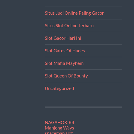
Situs Judi Online Paling Gacor
Situs Slot Online Terbaru
Slot Gacor Hari Ini
Slot Gates Of Hades
Slot Mafia Mayhem
Slot Queen Of Bounty
Uncategorized
NAGAHOKI88
Mahjong Ways
spaceman slot