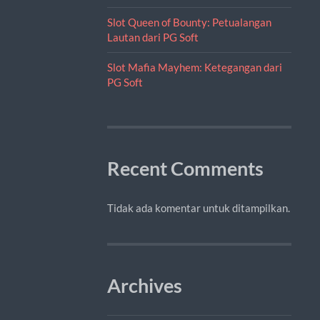
Slot Queen of Bounty: Petualangan
Lautan dari PG Soft
Slot Mafia Mayhem: Ketegangan dari
PG Soft
Recent Comments
Tidak ada komentar untuk ditampilkan.
Archives