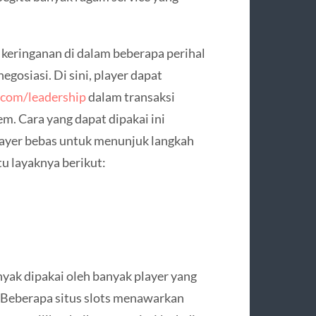
keringanan di dalam beberapa perihal
egosiasi. Di sini, player dapat
.com/leadership
dalam transaksi
m. Cara yang dapat dipakai ini
layer bebas untuk menunjuk langkah
u layaknya berikut:
anyak dipakai oleh banyak player yang
 Beberapa situs slots menawarkan