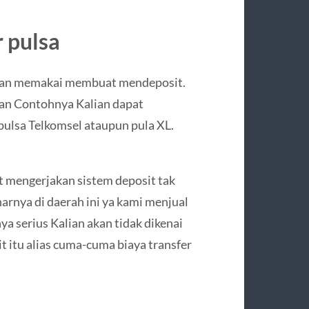
 pulsa
alian memakai membuat mendeposit.
lan Contohnya Kalian dapat
ulsa Telkomsel ataupun pula XL.
t mengerjakan sistem deposit tak
rnya di daerah ini ya kami menjual
ya serius Kalian akan tidak dikenai
t itu alias cuma-cuma biaya transfer