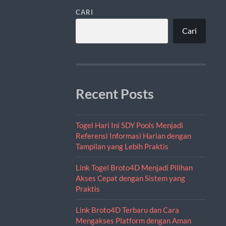
CARI
Cari
Recent Posts
Togel Hari Ini SDY Pools Menjadi
Referensi Informasi Harian dengan
Tampilan yang Lebih Praktis
Link Togel Broto4D Menjadi Pilihan
Akses Cepat dengan Sistem yang
Praktis
Link Broto4D Terbaru dan Cara
Mengakses Platform dengan Aman