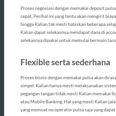
Proses negosiasi dengan memakai deposit pulsa i
cepat. Perihal ini yang tentu akan mengirit bi
hingga Kalian tak mesti habiskan beberapa selag
Kalian dapat selekasnya mendapat dana di acco
selekasnya dipakai untuk memulai bermain taru
Flexible serta sederhana
Proses bisnis dengan memakai pulsa akan dirasa 
simpel. Kalian hanya mesti melaksanakan sistem
pegangan tangan tidak mesti Kalian memakai fe
atau Mobile Banking. Hal yang mesti Kalian ja
yang memuat no operator pulsa saja yang dapat 