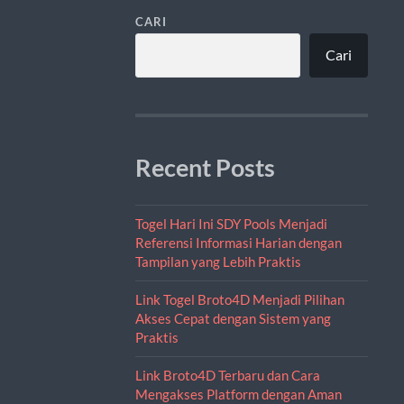
CARI
Cari
Recent Posts
Togel Hari Ini SDY Pools Menjadi
Referensi Informasi Harian dengan
Tampilan yang Lebih Praktis
Link Togel Broto4D Menjadi Pilihan
Akses Cepat dengan Sistem yang
Praktis
Link Broto4D Terbaru dan Cara
Mengakses Platform dengan Aman