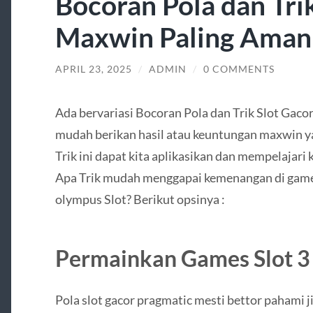
Bocoran Pola dan Tri
Maxwin Paling Aman
APRIL 23, 2025
/
ADMIN
/
0 COMMENTS
Ada bervariasi Bocoran Pola dan Trik Slot Gac
mudah berikan hasil atau keuntungan maxwin ya
Trik ini dapat kita aplikasikan dan mempelajari k
Apa Trik mudah menggapai kemenangan di games 
olympus Slot? Berikut opsinya :
Permainkan Games Slot 3
Pola slot gacor pragmatic mesti bettor pahami 