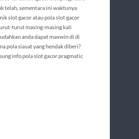
suk telah, sementara ini waktunya
 slot gacor atau pola slot gacor
urut-turut masing-masing kali
dahkan anda dapat maxwin di di
a pola siasat yang hendak diberi?
ung info pola slot gacor pragmatic