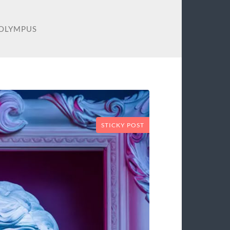
 OLYMPUS
STICKY POST