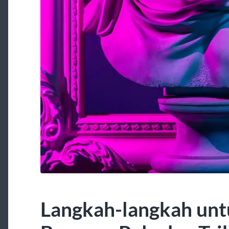
Langkah-langkah unt