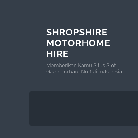
SHROPSHIRE
MOTORHOME
HIRE
Memberikan Kamu Situs Slot
Gacor Terbaru No 1 di Indonesia