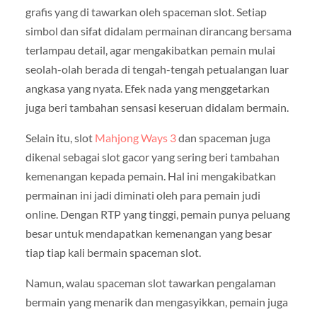
grafis yang di tawarkan oleh spaceman slot. Setiap
simbol dan sifat didalam permainan dirancang bersama
terlampau detail, agar mengakibatkan pemain mulai
seolah-olah berada di tengah-tengah petualangan luar
angkasa yang nyata. Efek nada yang menggetarkan
juga beri tambahan sensasi keseruan didalam bermain.
Selain itu, slot
Mahjong Ways 3
dan spaceman juga
dikenal sebagai slot gacor yang sering beri tambahan
kemenangan kepada pemain. Hal ini mengakibatkan
permainan ini jadi diminati oleh para pemain judi
online. Dengan RTP yang tinggi, pemain punya peluang
besar untuk mendapatkan kemenangan yang besar
tiap tiap kali bermain spaceman slot.
Namun, walau spaceman slot tawarkan pengalaman
bermain yang menarik dan mengasyikkan, pemain juga