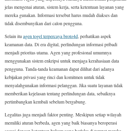
jelas mengenai aturan, sistem kerja, serta ketentuan layanan yang
mereka gunakan. Informasi tersebut harus mudah diakses dan
tidak disembunyikan dari calon pengguna.
Selain itu
agen togel terpercaya broto4d
, perhatikan aspek
keamanan data. Di era digital, perlindungan informasi pribadi
menjadi prioritas utama. Agen yang profesional umumnya
menggunakan sistem enkripsi untuk menjaga kerahasiaan data
pengguna. Tanda-tanda keamanan dapat dilihat dari adanya
kebijakan privasi yang rinci dan komitmen untuk tidak
menyalahgunakan informasi pelanggan. Jika suatu layanan tidak
memberikan kejelasan tentang perlindungan data, sebaiknya
pertimbangkan kembali sebelum bergabung.
Legalitas juga menjadi faktor penting. Meskipun setiap wilayah
memiliki aturan berbeda, agen yang baik biasanya beroperasi
sesuai dengan ketentuan hukum yang berlaku di tempat mereka