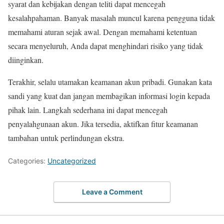
syarat dan kebijakan dengan teliti dapat mencegah
kesalahpahaman. Banyak masalah muncul karena pengguna tidak
memahami aturan sejak awal. Dengan memahami ketentuan
secara menyeluruh, Anda dapat menghindari risiko yang tidak
diinginkan.
Terakhir, selalu utamakan keamanan akun pribadi. Gunakan kata
sandi yang kuat dan jangan membagikan informasi login kepada
pihak lain. Langkah sederhana ini dapat mencegah
penyalahgunaan akun. Jika tersedia, aktifkan fitur keamanan
tambahan untuk perlindungan ekstra.
Categories:
Uncategorized
Leave a Comment