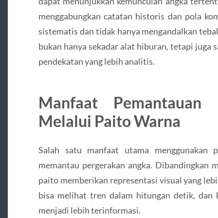
dapat menunjukkan kemunculan angka terten
menggabungkan catatan historis dan pola komb
sistematis dan tidak hanya mengandalkan teba
bukan hanya sekadar alat hiburan, tetapi jug
pendekatan yang lebih analitis.
Manfaat Pemantauan 
Melalui Paito Warna
Salah satu manfaat utama menggunakan pa
memantau pergerakan angka. Dibandingkan me
paito memberikan representasi visual yang le
bisa melihat tren dalam hitungan detik, dan
menjadi lebih terinformasi.