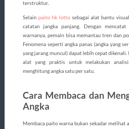
terstruktur.
Selain
paito hk lotto
sebagai alat bantu visual
catatan jangka panjang. Dengan mencatat
warnanya, pemain bisa memantau tren dan pol
Fenomena seperti angka panas (angka yang ser
yang jarang muncul) dapat lebih cepat dikenali
alat yang praktis untuk melakukan analisi
menghitung angka satu per satu.
Cara Membaca dan Menga
Angka
Membaca paito warna bukan sekadar melihat a