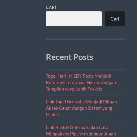
CARI
Cari
Recent Posts
Togel Hari Ini SDY Pools Menjadi
Referensi Informasi Harian dengan
Tampilan yang Lebih Praktis
Link Togel Broto4D Menjadi Pilihan
Akses Cepat dengan Sistem yang
Praktis
Link Broto4D Terbaru dan Cara
Mengakses Platform dengan Aman