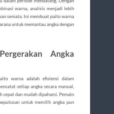
tu dalam periode mendatang. Dengan
inasi warna, analisis menjadi lebih
kan semata. Ini membuat paito warna
a sarana untuk memantau angka dengan
Pergerakan Angka
ito warna adalah efisiensi dalam
ncatat setiap angka secara manual,
bih cepat dan mudah dipahami. Pemain
 keputusan untuk memilih angka pun