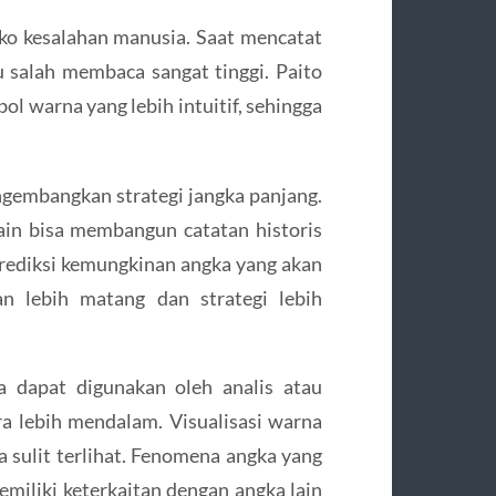
iko kesalahan manusia. Saat mencatat
tau salah membaca sangat tinggi. Paito
 warna yang lebih intuitif, sehingga
embangkan strategi jangka panjang.
ain bisa membangun catatan historis
rediksi kemungkinan angka yang akan
n lebih matang dan strategi lebih
a dapat digunakan oleh analis atau
ra lebih mendalam. Visualisasi warna
 sulit terlihat. Fenomena angka yang
emiliki keterkaitan dengan angka lain