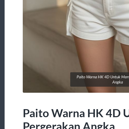
Paito Warna HK 4D Untuk Mem
Angka
Paito Warna HK 4D 
Pergerakan Angka