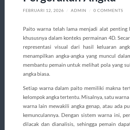
FEBRUARI 12, 2026
/
ADMIN
/
0 COMMENTS
Paito warna telah lama menjadi alat penting 
khususnya dalam konteks permainan 4D. Secar
representasi visual dari hasil keluaran an
menampilkan angka-angka yang muncul dalam
membantu pemain untuk melihat pola yang suli
angka biasa.
Setiap warna dalam paito memiliki makna ter
kelompok angka tertentu. Misalnya, satu warna 
warna lain mewakili angka genap, atau ada pu
kemunculannya. Dengan sistem warna ini, pe
dilacak dan dianalisis, sehingga pemain dap