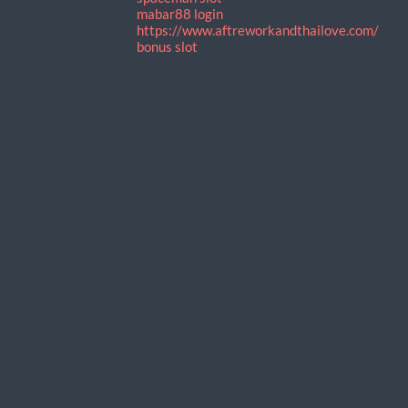
mabar88 login
https://www.aftreworkandthailove.com/
bonus slot