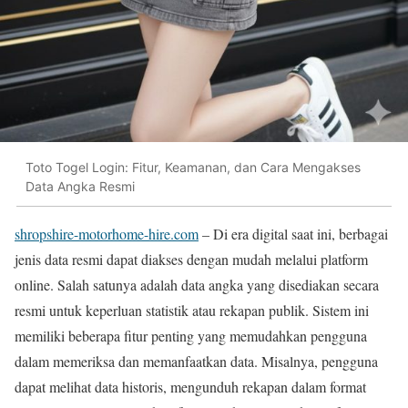
Toto Togel Login: Fitur, Keamanan, dan Cara Mengakses
Data Angka Resmi
shropshire-motorhome-hire.com
– Di era digital saat ini, berbagai
jenis data resmi dapat diakses dengan mudah melalui platform
online. Salah satunya adalah data angka yang disediakan secara
resmi untuk keperluan statistik atau rekapan publik. Sistem ini
memiliki beberapa fitur penting yang memudahkan pengguna
dalam memeriksa dan memanfaatkan data. Misalnya, pengguna
dapat melihat data historis, mengunduh rekapan dalam format