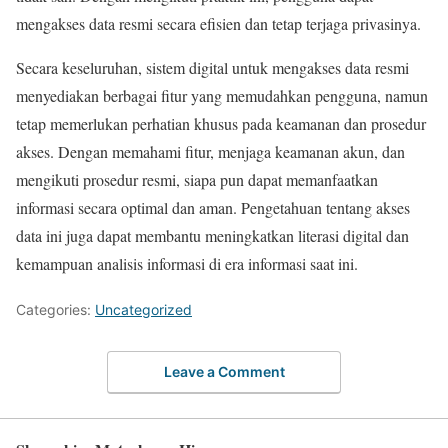
mengakses data resmi secara efisien dan tetap terjaga privasinya.
Secara keseluruhan, sistem digital untuk mengakses data resmi
menyediakan berbagai fitur yang memudahkan pengguna, namun
tetap memerlukan perhatian khusus pada keamanan dan prosedur
akses. Dengan memahami fitur, menjaga keamanan akun, dan
mengikuti prosedur resmi, siapa pun dapat memanfaatkan
informasi secara optimal dan aman. Pengetahuan tentang akses
data ini juga dapat membantu meningkatkan literasi digital dan
kemampuan analisis informasi di era informasi saat ini.
Categories:
Uncategorized
Leave a Comment