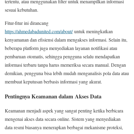
tertentu, atau menggunakan filter untuk menampilkan informasi
sesuai kebutuhan.
Fitur-fitur ini dirancang
https://ahmedabadunited.com/about/
untuk meningkatkan
kenyamanan dan efisiensi dalam mengakses informasi. Selain itu,
beberapa platform juga menyediakan layanan notifikasi atau
pembaruan otomatis, sehingga pengguna selalu mendapatkan
informasi terbaru tanpa harus memeriksa secara manual. Dengan
demikian, pengguna bisa lebih mudah menganalisis pola data atau
membuat keputusan berbasis informasi yang akurat.
Pentingnya Keamanan dalam Akses Data
Keamanan menjadi aspek yang sangat penting ketika berbicara
mengenai akses data secara online. Sistem yang menyediakan
data resmi biasanya menerapkan berbagai mekanisme proteksi,