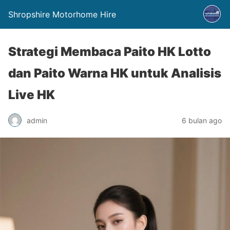
Shropshire Motorhome Hire
Strategi Membaca Paito HK Lotto
dan Paito Warna HK untuk Analisis
Live HK
admin
6 bulan ago