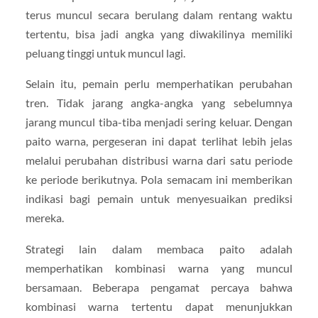
terus muncul secara berulang dalam rentang waktu
tertentu, bisa jadi angka yang diwakilinya memiliki
peluang tinggi untuk muncul lagi.
Selain itu, pemain perlu memperhatikan perubahan
tren. Tidak jarang angka-angka yang sebelumnya
jarang muncul tiba-tiba menjadi sering keluar. Dengan
paito warna, pergeseran ini dapat terlihat lebih jelas
melalui perubahan distribusi warna dari satu periode
ke periode berikutnya. Pola semacam ini memberikan
indikasi bagi pemain untuk menyesuaikan prediksi
mereka.
Strategi lain dalam membaca paito adalah
memperhatikan kombinasi warna yang muncul
bersamaan. Beberapa pengamat percaya bahwa
kombinasi warna tertentu dapat menunjukkan