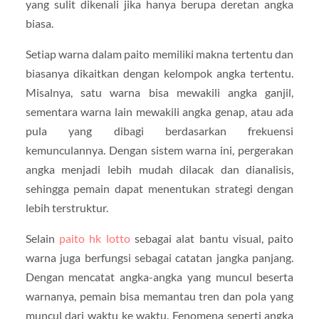
yang sulit dikenali jika hanya berupa deretan angka
biasa.
Setiap warna dalam paito memiliki makna tertentu dan
biasanya dikaitkan dengan kelompok angka tertentu.
Misalnya, satu warna bisa mewakili angka ganjil,
sementara warna lain mewakili angka genap, atau ada
pula yang dibagi berdasarkan frekuensi
kemunculannya. Dengan sistem warna ini, pergerakan
angka menjadi lebih mudah dilacak dan dianalisis,
sehingga pemain dapat menentukan strategi dengan
lebih terstruktur.
Selain
paito hk lotto
sebagai alat bantu visual, paito
warna juga berfungsi sebagai catatan jangka panjang.
Dengan mencatat angka-angka yang muncul beserta
warnanya, pemain bisa memantau tren dan pola yang
muncul dari waktu ke waktu. Fenomena seperti angka