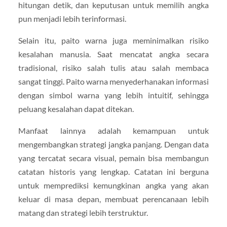
hitungan detik, dan keputusan untuk memilih angka
pun menjadi lebih terinformasi.
Selain itu, paito warna juga meminimalkan risiko
kesalahan manusia. Saat mencatat angka secara
tradisional, risiko salah tulis atau salah membaca
sangat tinggi. Paito warna menyederhanakan informasi
dengan simbol warna yang lebih intuitif, sehingga
peluang kesalahan dapat ditekan.
Manfaat lainnya adalah kemampuan untuk
mengembangkan strategi jangka panjang. Dengan data
yang tercatat secara visual, pemain bisa membangun
catatan historis yang lengkap. Catatan ini berguna
untuk memprediksi kemungkinan angka yang akan
keluar di masa depan, membuat perencanaan lebih
matang dan strategi lebih terstruktur.