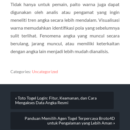
Tidak hanya untuk pemain, paito warna juga dapat
digunakan oleh analis atau pengamat yang ingin
meneliti tren angka secara lebih mendalam. Visualisasi
warna memudahkan identifikasi pola yang sebelumnya
sulit terlihat. Fenomena angka yang muncul secara
berulang, jarang muncul, atau memiliki keterkaitan
dengan angka lain menjadi lebih mudah dianalisis.
Categories:
Uncategorized
« Toto Togel Login: Fitur, Keamanan, dan Cara
Mengakses Data Angka Resmi
Panduan Memilih Agen Togel Terpercaya Broto4D
untuk Pengalaman yang Lebih Aman »