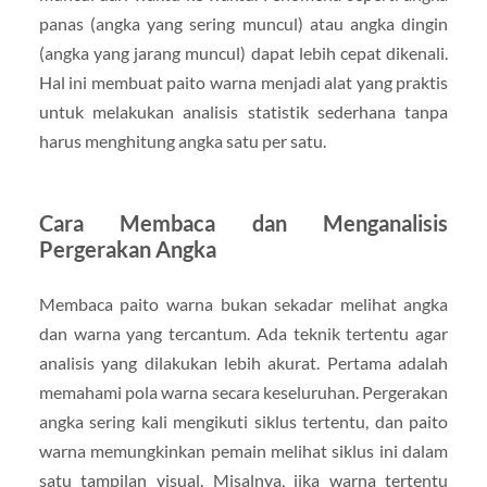
panas (angka yang sering muncul) atau angka dingin
(angka yang jarang muncul) dapat lebih cepat dikenali.
Hal ini membuat paito warna menjadi alat yang praktis
untuk melakukan analisis statistik sederhana tanpa
harus menghitung angka satu per satu.
Cara Membaca dan Menganalisis
Pergerakan Angka
Membaca paito warna bukan sekadar melihat angka
dan warna yang tercantum. Ada teknik tertentu agar
analisis yang dilakukan lebih akurat. Pertama adalah
memahami pola warna secara keseluruhan. Pergerakan
angka sering kali mengikuti siklus tertentu, dan paito
warna memungkinkan pemain melihat siklus ini dalam
satu tampilan visual. Misalnya, jika warna tertentu